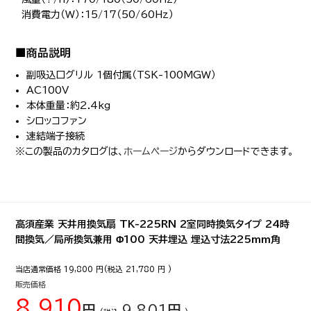
消費電力（W）：15/17（50/60Hz）
■商品説明
副吸込口グリル 1個付属（TSK-100MGW）
AC100V
本体重量：約2.4kg
シロッコファン
速結端子接続
※この製品のカタログは、
ホームページ
からダウンロードできます。
高須産業 天井用換気扇 TK-225RN 2室同時換気タイプ 24時
間換気／局所換気兼用 Φ100 天井埋込 埋込寸法225mm角
当店通常価格
19,800
円(税込
21,780
円 )
販売価格
8,910
円
9,801
円