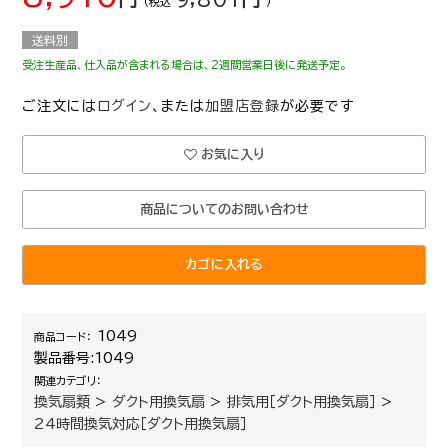
(税込
)
送料別
受注生産品、仕入品が含まれる場合は、2週間営業日後に発送予定。
ご注文には
ログイン
、または
加盟店登録
が必要です
お気に入り
商品についてのお問い合わせ
カゴに入れる
1049
商品コード：
製品番号:
1049
関連カテゴリ：
換気扇類
>
ダクト用換気扇
>
排気用［ダクト用換気扇］
>
24時間換気対応［ダクト用換気扇］