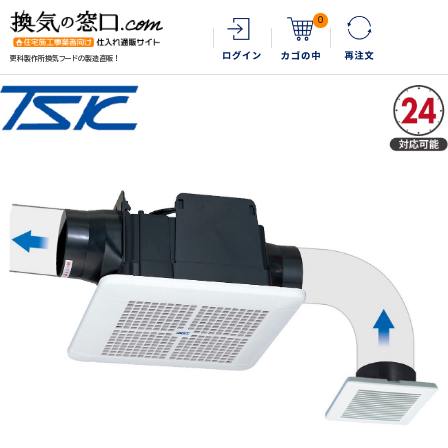
0
更科製作所換気フードの製造直販！