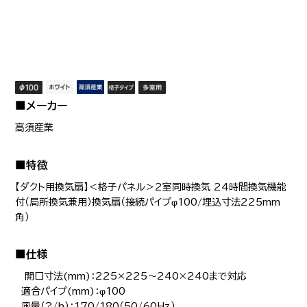
■メーカー
高須産業
■特徴
【ダクト用換気扇】＜格子パネル＞2室同時換気 24時間換気機能
付（局所換気兼用）換気扇（接続パイプφ100/埋込寸法225mm
角）
■仕様
開口寸法(mm)：225×225～240×240まで対応
適合パイプ(mm)：φ100
風量（?/h）：170/180（50/60Hz）