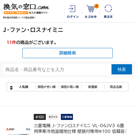
0
更科製作所換気フードの製造直販！
J-ファン・ロスナイミニ
11
件
の商品がございます。
詳細検索
人気順
価格が安い順
価格が高い順
新着順
商品名順
三菱電機 J-ファンロスナイミニ VL-06JV3 6畳
用準寒冷地温暖地仕様 壁据付専用Φ100 低騒音/