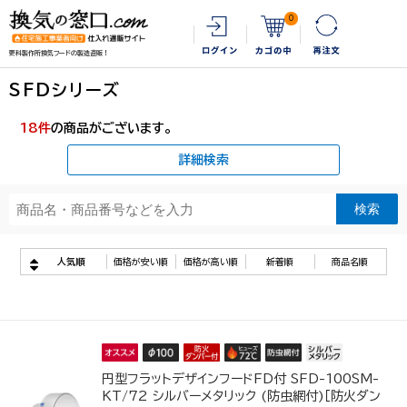
0
更科製作所換気フードの製造直販！
SFDシリーズ
18
件
の商品がございます。
詳細検索
人気順
価格が安い順
価格が高い順
新着順
商品名順
円型フラットデザインフードFD付 SFD-100SM-
KT/72 シルバーメタリック (防虫網付)［防火ダン