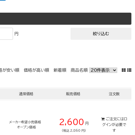
円
格が安い順
価格が高い順
新着順
商品名順
通常価格
販売価格
注文数
ご注文には
ロ
2,600
メーカー希望小売価格
円
グイン
が必要で
オープン価格
す
(税込 2,860 円)