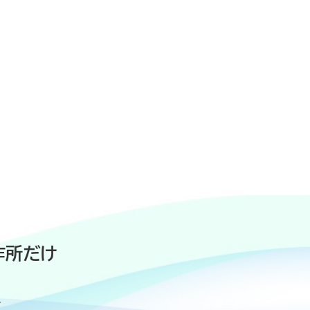
作所だけ
、