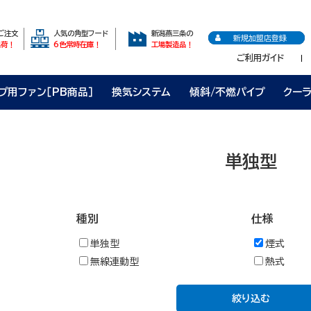
のご注文
人気の角型フード
新潟燕三条の
新規加盟店登録
出荷！
6色常時在庫！
工場製造品！
ご利用ガイド
プ用ファン［PB商品］
換気システム
傾斜/不燃パイプ
クー
単独型
種別
仕様
単独型
煙式
無線連動型
熱式
絞り込む