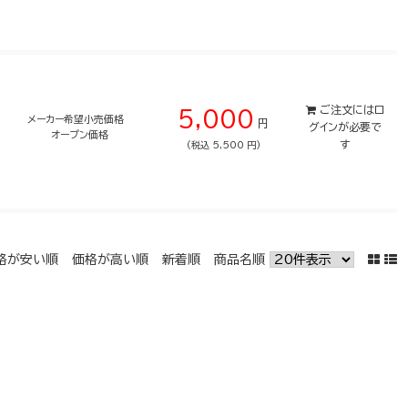
ご注文には
ロ
5,000
メーカー希望小売価格
円
グイン
が必要で
オープン価格
す
(税込 5,500 円)
格が安い順
価格が高い順
新着順
商品名順