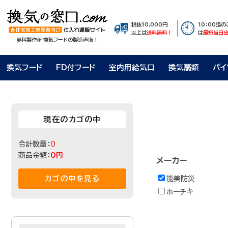
税抜10,000円
10：00迄
以上は
送料無料！
は
最短当日
更科製作所 換気フードの製造直販！
換気フード
FD付フード
室内用給気口
換気扇類
パイ
現在のカゴの中
合計数量：
0
商品金額：
0円
メーカー
カゴの中を見る
能美防災
ホーチキ