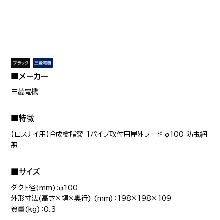
■メーカー
三菱電機
■特徴
【ロスナイ用】合成樹脂製 1パイプ取付用屋外フード φ100 防虫網
無
■サイズ
ダクト径(mm)：φ100
外形寸法(高さ×幅×奥行) (mm)：198×198×109
質量(kg)：0.3