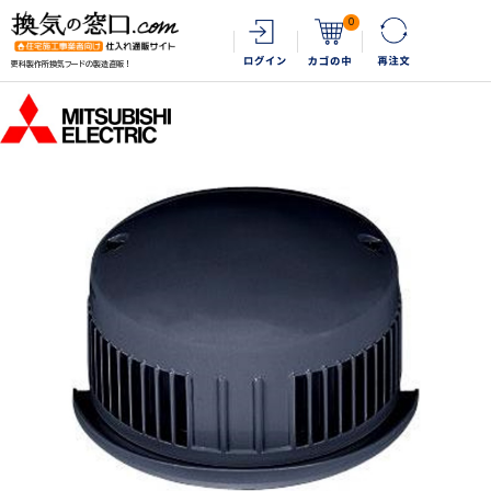
0
更科製作所換気フードの製造直販！