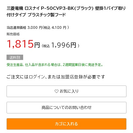
三菱電機 ロスナイ P-50CVP3-BK(ブラック) 壁掛1パイプ取り
付けタイプ プラスチック製フード
当店通常価格
3,800
円(税込
4,180
円 )
販売価格
1,815
円
1,996
円
(税込
)
送料別
受注生産品、仕入品が含まれる場合は、2週間営業日後に発送予定。
ご注文には
ログイン
、または
加盟店登録
が必要です
お気に入り
商品についてのお問い合わせ
カゴに入れる