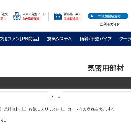
のご注文
人気の角型フード
新潟燕三条の
新規加盟店登録
出荷！
6色常時在庫！
工場製造品！
ご利用ガイド
プ用ファン［PB商品］
換気システム
傾斜/不燃パイプ
クー
気密用部材
円 ～
送料無料
お気に入りリスト
カート内の商品を表示する
す。