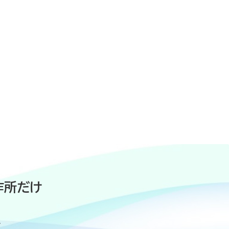
作所だけ
、