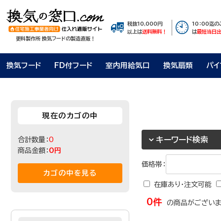
税抜10,000円
10：00迄
以上は
送料無料！
は
最短当日
更科製作所 換気フードの製造直販！
換気フード
FD付フード
室内用給気口
換気扇類
パイ
現在のカゴの中
キーワード検索
合計数量：
0
商品金額：
0円
価格帯：
カゴの中を見る
在庫あり・注文可能
0件
の商品がございま